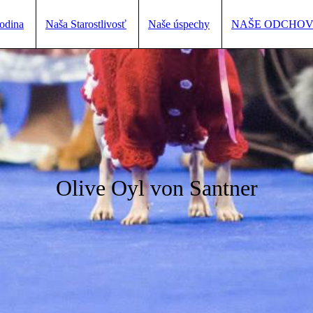
odina
Naša Starostlivosť
Naše úspechy
NAŠE ODCHO
Olive Oyl von Santner