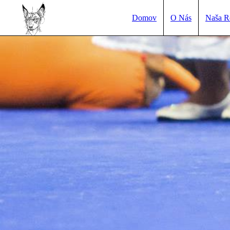
Domov
O Nás
Naša R