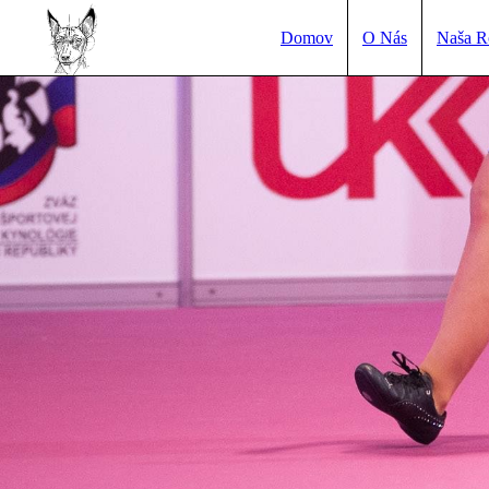
Domov
O Nás
Naša R