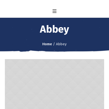
Abbey
Home
/
Abbey