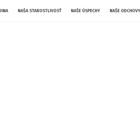
DINA
NAŠA STAROSTLIVOSŤ
NAŠE ÚSPECHY
NAŠE ODCHOV
Tag: <span>Meet</span